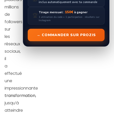
inclus automatiquement avec ta commande
millions
150€
Tirage mensuel :
à gagner
de
🏆
1 utilisation du code = 1 participation · résultats sur
Instagram
followers
sur
→ COMMANDER SUR PROZIS
les
réseaux
sociaux,
il
a
effectué
une
impressionnante
transformation
,
jusqu’à
atteindre