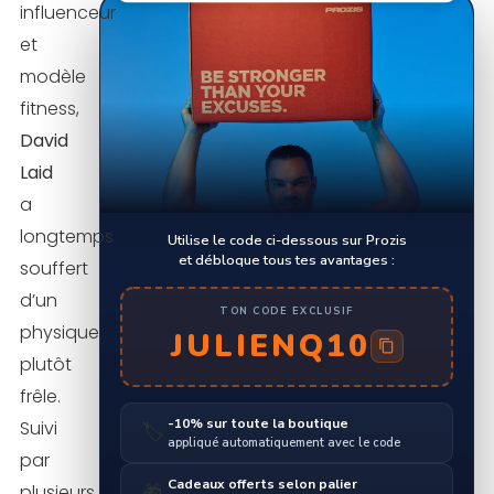
influenceur
et
modèle
fitness,
David
Laid
a
longtemps
Utilise le code ci-dessous sur Prozis
et débloque tous tes avantages :
souffert
d’un
TON CODE EXCLUSIF
physique
JULIENQ10
plutôt
frêle.
-10% sur toute la boutique
Suivi
🏷️
appliqué automatiquement avec le code
par
Cadeaux offerts selon palier
plusieurs
🎁