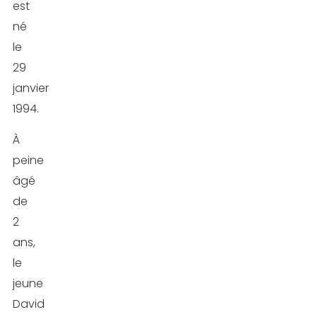
personnes
est
né
Le
le
poids
29
et
janvier
la
1994.
taille
À
de
peine
David
âgé
Laid
de
Son
2
programme
ans,
d’entraînement
le
jeune
Son
David
régime