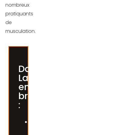
nombreux
pratiquants
de
musculation.
David
Laid,
en
bref
:
David
Laid