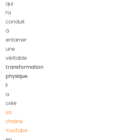
qui
l’a
conduit
à
entamer
une
véritable
transformation
physique
.
Il
a
créé
sa
chaîne
YouTube
en