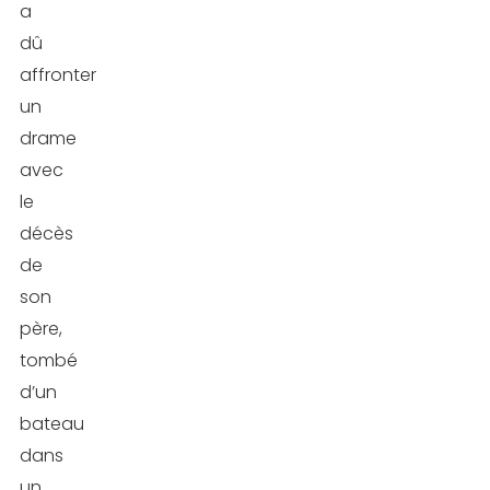
a
alimentaire
dû
affronter
David
un
Laid
drame
est-
avec
il
le
dopé
décès
?
de
son
Conclusion
père,
FAQ
tombé
d’un
bateau
dans
un