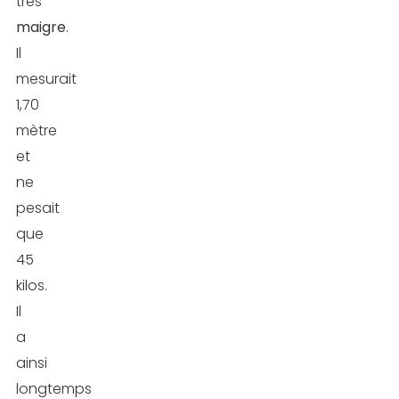
très
maigre
.
Il
mesurait
1,70
mètre
et
ne
pesait
que
45
kilos.
Il
a
ainsi
longtemps