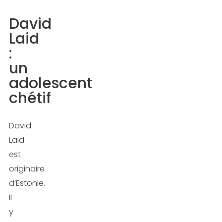
Laid
David
:
Laid
un
:
adolescent
un
chétif
adolescent
chétif
Un
influenceur
fitness
David
aujourd’hui
Laid
suivi
est
par
originaire
des
d’Estonie.
millions
Il
de
y