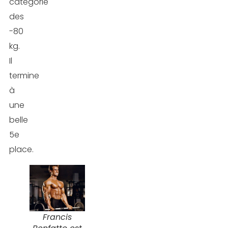
catégorie
des
-80
kg.
Il
termine
à
une
belle
5e
place.
Francis