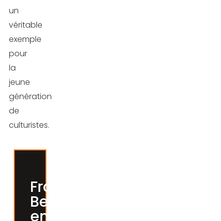
un
véritable
exemple
pour
la
jeune
génération
de
culturistes.
Francis
Benfatto,
en