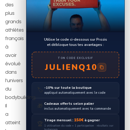
des
plus
grands
athlètes
français
Utilise le code ci-dessous sur Prozis
et débloque tous tes avantages :
à
avoir
TON CODE EXCLUSIF
évolué
JULIENQ10
dans
l’univers
-10% sur toute la boutique
du
🏷️
appliqué automatiquement avec le code
bodybuilding.
Cadeaux offerts selon palier
Il
🎁
inclus automatiquement avec ta commande
a
150€
Tirage mensuel :
à gagner
atteint
🏆
1 utilisation du code = 1 participation · résultats sur
Instagram