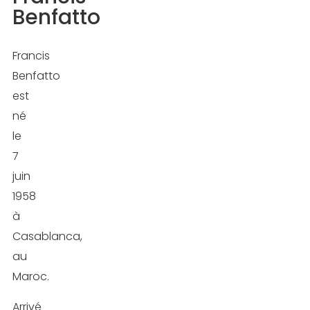
Benfatto
Un
physique
exceptionnel
Francis
Benfatto
La
est
méthode
né
d’entraînement
le
de
7
Francis
juin
Benfatto
1958
en
à
musculation
Casablanca,
au
Conclusion
Maroc.
FAQ
Arrivé