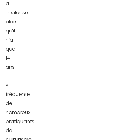
à
Toulouse
alors
qu’il
n’a
que
14
ans.
Il
y
fréquente
de
nombreux
pratiquants
de
culturisme