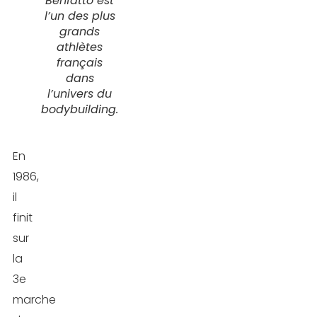
Benfatto est
l’un des plus
grands
athlètes
français
dans
l’univers du
bodybuilding.
En
1986,
il
finit
sur
la
3e
marche