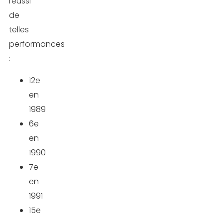
réussi
de
telles
performances
:
12e
en
1989
6e
en
1990
7e
en
1991
15e