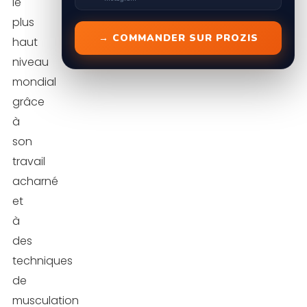
le
plus
→ COMMANDER SUR PROZIS
haut
niveau
mondial
grâce
à
son
travail
acharné
et
à
des
techniques
de
musculation