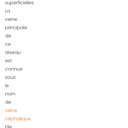
superficielles.
grasse
La
veine
Prendre
principale
de
de
la
ce
masse
réseau
musculaire
est
connue
Limiter
sous
la
le
rétention
nom
d’eau
de
Faire
veine
du
céphalique
.
cardio
Elle