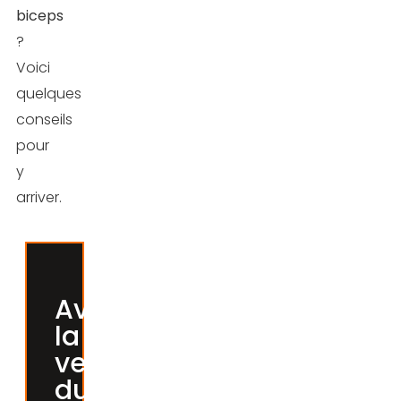
biceps
?
Voici
quelques
conseils
pour
y
arriver.
Avoir
la
veine
du