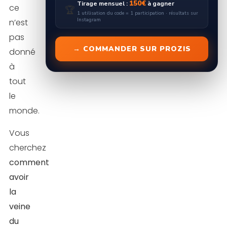
150€
Tirage mensuel :
à gagner
ce
🏆
1 utilisation du code = 1 participation · résultats sur
Instagram
n’est
pas
→ COMMANDER SUR PROZIS
donné
à
tout
le
monde.
Vous
cherchez
comment
avoir
la
veine
du