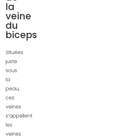
la
du
veine
biceps
du
biceps
Les
solutions
pour
Situées
faire
juste
sortir
sous
la
la
veine
peau,
du
ces
biceps
veines
s’appellent
Réduire
les
votre
veines
masse