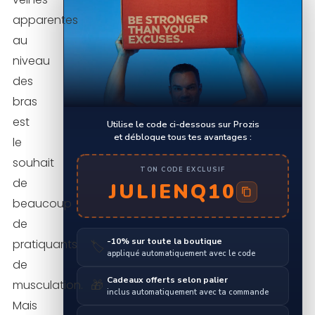
apparentes
au
niveau
des
bras
est
Utilise le code ci-dessous sur Prozis
et débloque tous tes avantages :
le
souhait
TON CODE EXCLUSIF
de
JULIENQ10
beaucoup
de
-10% sur toute la boutique
pratiquants
🏷️
appliqué automatiquement avec le code
de
Cadeaux offerts selon palier
musculation.
🎁
inclus automatiquement avec ta commande
Mais