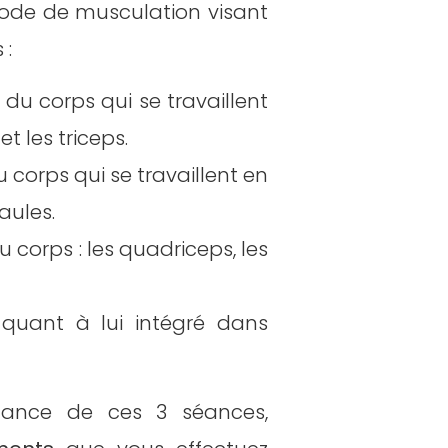
hode de musculation visant
 :
du corps qui se travaillent
t les triceps.
corps qui se travaillent en
paules.
 une semaine ?
 corps : les quadriceps, les
nt
quant à lui intégré dans
ant expert
sh Pull Legs sur 3 jours
rnance de ces 3 séances,