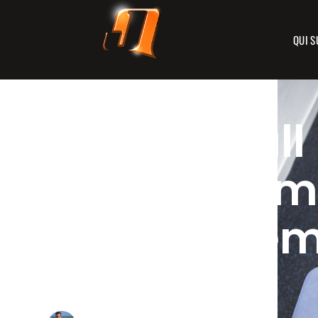
QUI S
Le Push Pull
est-il une 
d’entraînem
?