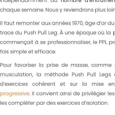
Les alternatives au Push Pull Legs
indépendamment du
nombre d’entraîne
chaque semaine. Nous y reviendrons plus loin 
Conclusion
Il faut remonter aux années 1970, âge d’or du
FAQ
trace du Push Pull Leg. À une époque où la
commençait à se professionnaliser, le PPL p
fois simple et efficace.
Pour favoriser la prise de masse, comm
musculation, la méthode Push Pull Legs d
d’exercices cohérent et sur la mise e
progressive
. Il convient ainsi de privilégier l
les compléter par des exercices d’isolation.