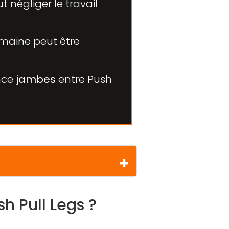
ut négliger le travail
maine peut être
nce
jambes
entre Push
h Pull Legs ?
egs ?