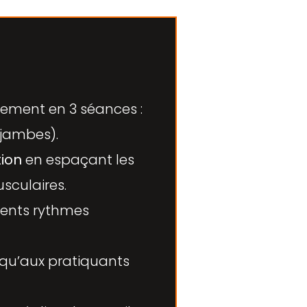
înement en 3 séances :
(jambes).
ion
en espaçant les
sculaires.
rents rythmes
qu’aux pratiquants