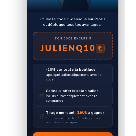
Utilise le code ci-dessous sur Prozis
et débloque tous tes avantages :
TON CODE EXCLUSIF
JULIENQ10
-10% sur toute la boutique
🏷️
appliqué automatiquement avec le
code
Cadeaux offerts selon palier
🎁
inclus automatiquement avec ta
commande
150€
Tirage mensuel :
à gagner
🏆
1 utilisation du code = 1 participation ·
résultats sur Instagram