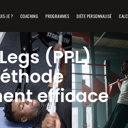
UIS-JE ?
COACHING
PROGRAMMES
DIÈTE PERSONNALISÉ
CALC
 Legs (PPL)
méthode
ent efficace