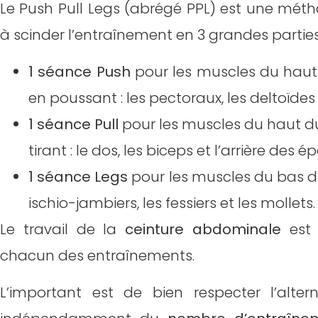
Le Push Pull Legs (abrégé PPL) est une mét
Les avantages du Push Pull Legs
à scinder l’entraînement en 3 grandes parties
Les inconvénients du Push Pull Legs
1 séance Push
pour les muscles du haut 
en poussant : les pectoraux, les deltoïdes e
À qui s’adresse ce type d’entraînement ?
1 séance Pull
pour les muscles du haut du 
tirant : le dos, les biceps et l’arrière des é
Comment organiser un programme PPL sur
1 séance Legs
pour les muscles du bas du
L’entraînement Push Pull Legs pour débuta
ischio-jambiers, les fessiers et les mollets.
Le travail de la
ceinture abdominale
est 
L’entraînement Push Pull Legs pour pratiqu
chacun des entraînements.
Exemple de programme d’entraînement en Pu
L’important est de bien respecter l’alte