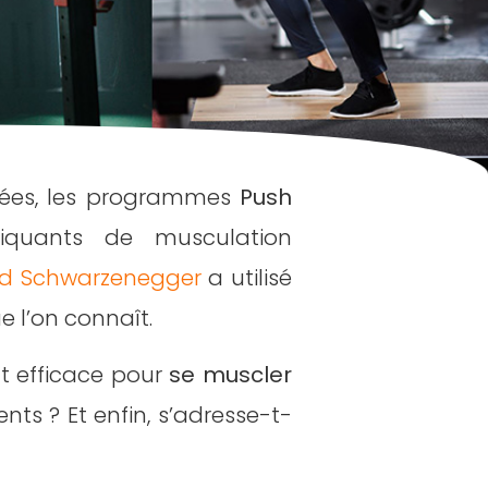
nées, les programmes
Push
quants de musculation
ld Schwarzenegger
a utilisé
e l’on connaît.
nt efficace pour
se muscler
ts ? Et enfin, s’adresse-t-