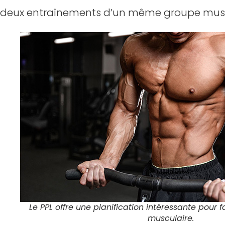
deux entraînements d’un même groupe musc
Le PPL offre une planification intéressante pour f
musculaire.