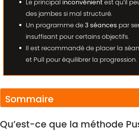
Le principal
inconvénient
est qu’il pe
des jambes si mal structuré.
Un programme de
3 séances
par se
insuffisant pour certains objectifs.
Il est recommandé de placer la séa
et Pull pour équilibrer la progression.
Sommaire
Qu’est-ce que la méthode Push Pull Legs ?
Qu’est-ce que la méthode Pus
Pourquoi choisir un programme Push Pull L