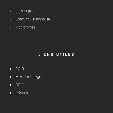
Qui suis-je ?
Coaching Personnalisé
Programmes
LIENS UTILES
F.A.Q
Mentions légales
CGV
Privacy