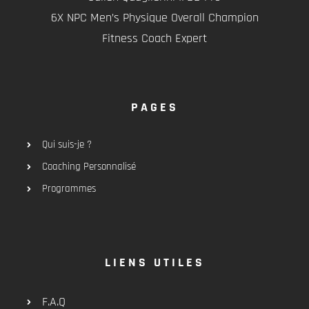
6X NPC Men’s Physique Overall Champion
Fitness Coach Expert
PAGES
Qui suis-je ?
Coaching Personnalisé
Programmes
LIENS UTILES
F.A.Q