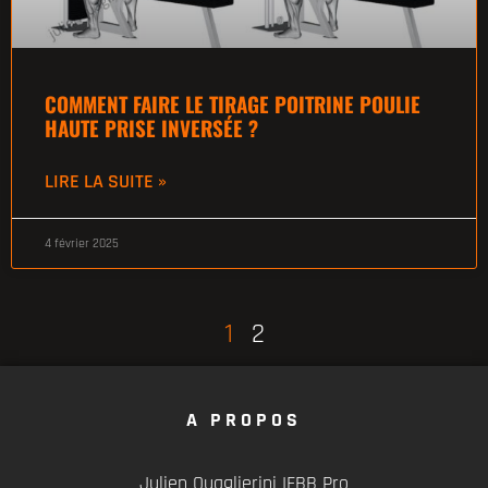
COMMENT FAIRE LE TIRAGE POITRINE POULIE
HAUTE PRISE INVERSÉE ?
LIRE LA SUITE »
4 février 2025
1
2
A PROPOS
Julien Quaglierini IFBB Pro