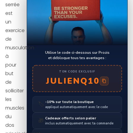
serrée
est
un
exercice
de
musculation
Utilise le code ci-dessous sur Prozis
à
et débloque tous tes avantages :
pour
TON CODE EXCLUSIF
but
JULIENQ10
de
solliciter
les
-10% sur toute la boutique
🏷️
muscles
appliqué automatiquement avec le code
du
Cadeaux offerts selon palier
🎁
inclus automatiquement avec ta commande
dos