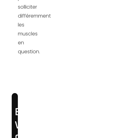
solliciter
différemment
les
muscles
en
question.
EXPLOSEZ
VOS