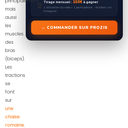
principalement
150€
Tirage mensuel :
à gagner
🏆
1 utilisation du code = 1 participation · résultats sur
mais
Instagram
aussi
les
→ COMMANDER SUR PROZIS
muscles
des
bras
(biceps).
Les
tractions
se
font
sur
une
chaise
romaine
.