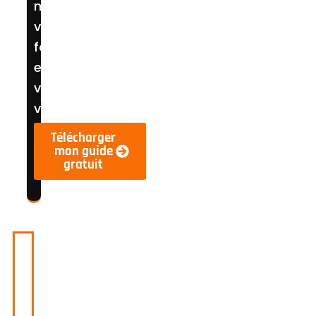
musculaires,
votre
force
et
votre
vitalité.
Télécharger
mon guide
gratuit