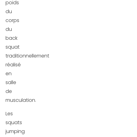
poids
combustion
du
des
corps
graisses
du
Renforcement
back
de
squat
la
traditionnellement
stabilité
réalisé
et
en
de
salle
la
de
coordination
musculation.
Les
Comment
squats
bien
jumping
réaliser