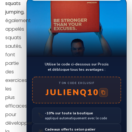
squats
jumping
,
également
appelés
squats
sautés,
font
partie
Utilise le code ci-dessous sur Prozis
et débloque tous tes avantages :
des
exercices
TON CODE EXCLUSIF
les
JULIENQ10
plus
efficaces
-10% sur toute la boutique
pour
🏷️
appliqué automatiquement avec le code
développer
Cadeaux offerts selon palier
la
🎁