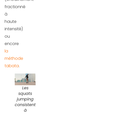
variantes
fractionné
du
à
squat
haute
jumping
intensité)
Conclusion
ou
encore
FAQ
la
méthode
tabata
.
Les
squats
jumping
consistent
à