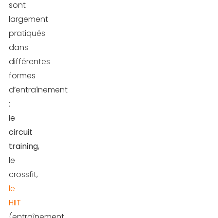
sont
un
largement
squat
pratiqués
jumping
dans
?
différentes
Technique
formes
de
d’entraînement
base
:
le
Les
circuit
erreurs
training
,
courantes
le
à
crossfit,
éviter
le
HIIT
Les
(entraînement