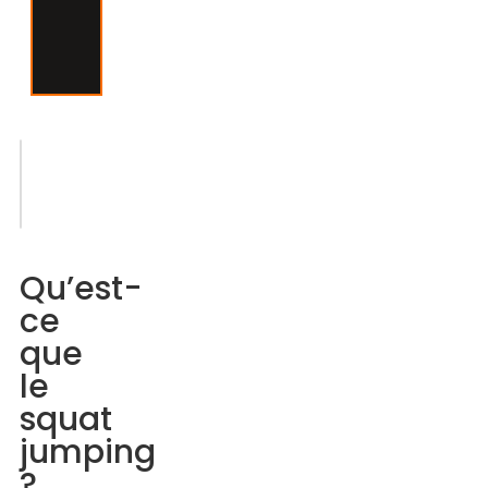
pour
l’élan.
Sommaire
Qu’est-
ce
Qu’est-
que
ce
le
que
squat
le
jumping
squat
?
jumping
?
Définition