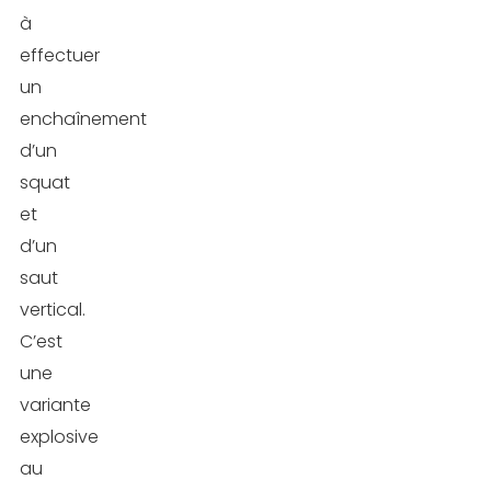
l’explosivité
à
et
effectuer
de
un
la
enchaînement
puissance
d’un
squat
Amélioration
et
du
d’un
système
saut
cardio-
vertical.
vasculaire
C’est
une
Augmentation
variante
du
explosive
métabolisme
au
et