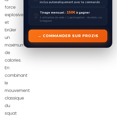
inclus automatiquement avec ta commande
force
150€
Tirage mensuel :
à gagner
explosive
🏆
1 utilisation du code = 1 participation · résultats sur
Instagram
et
brûler
→ COMMANDER SUR PROZIS
un
maximum
de
calories.
En
combinant
le
mouvement
classique
du
squat