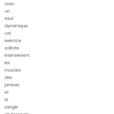
avec
un
saut
dynamique,
cet
exercice
sollicite
intensément
les
muscles
des
jambes
et
la
sangle