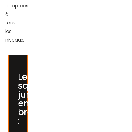
adaptées
à
tous
les
niveaux.
Les
squats
jumping,
en
bref
: