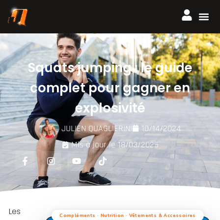
Squats jumping : le guide
complet pour gagner en
explosivité
JULIEN QUAGLIERINI
10/14/2024
Mis à jour le 18/03/2025
Les
Compléments · Nutrition · Vêtements & Accessoires