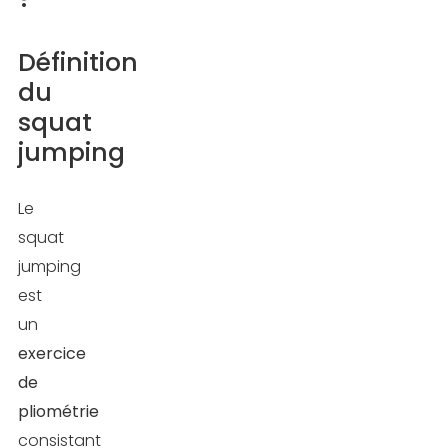
du
squat
Définition
jumping
du
squat
Les
jumping
muscles
sollicités
Le
Les
squat
bénéfices
jumping
des
est
squats
un
jumping
exercice
de
Amélioration
pliométrie
de
consistant