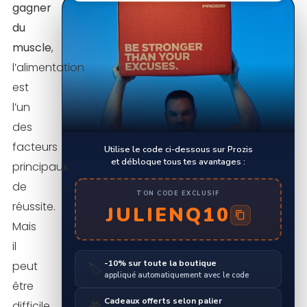
gagner
du
muscle
,
l’alimentation
est
l’un
des
facteurs
Utilise le code ci-dessous sur Prozis
et débloque tous tes avantages :
principaux
de
TON CODE EXCLUSIF
réussite.
JULIENQ10
Mais
il
-10% sur toute la boutique
peut
🏷️
appliqué automatiquement avec le code
être
Cadeaux offerts selon palier
difficile
🎁