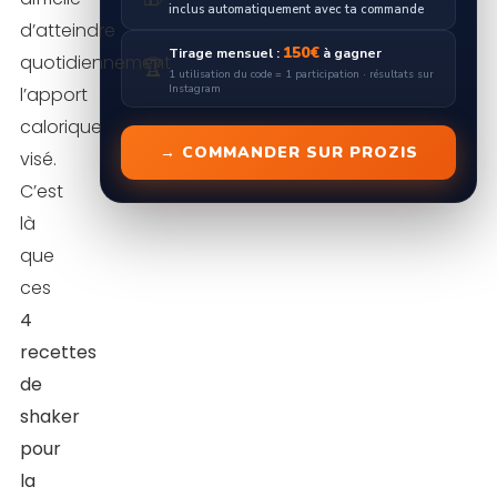
inclus automatiquement avec ta commande
d’atteindre
150€
Tirage mensuel :
à gagner
quotidiennement
🏆
1 utilisation du code = 1 participation · résultats sur
Instagram
l’apport
calorique
→ COMMANDER SUR PROZIS
visé.
C’est
là
que
ces
4
recettes
de
shaker
pour
la