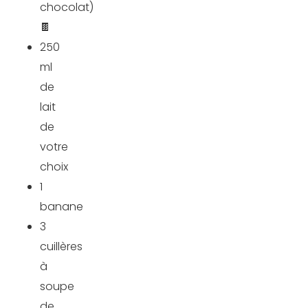
chocolat)
🍫
250
ml
de
lait
de
votre
choix
1
banane
3
cuillères
à
soupe
de