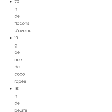
70
g
de
flocons
d’avoine
10
g
de
noix
de
coco
râpée
90
g
de
beurre