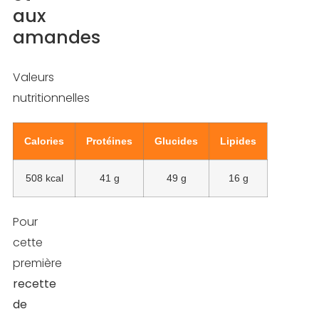
aux
Quand
amandes
consommer
un
Valeurs
shaker
nutritionnelles
de
prise
Calories
Protéines
Glucides
Lipides
de
masse
508 kcal
41 g
49 g
16 g
?
Pour
Conclusion
cette
FAQ
première
recette
de