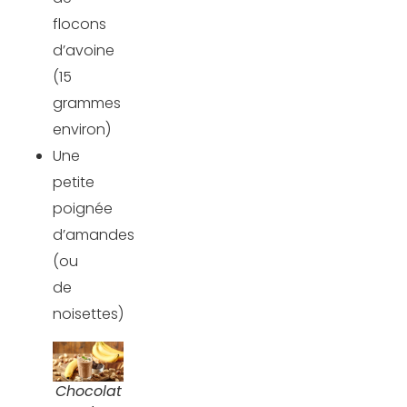
flocons
d’avoine
(15
grammes
environ)
Une
petite
poignée
d’amandes
(ou
de
noisettes)
Chocolat