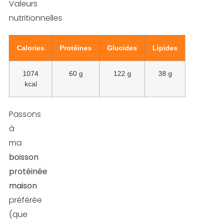
Valeurs
nutritionnelles
Calories
Protéines
Glucides
Lipides
1074
60 g
122 g
38 g
kcal
Passons
à
ma
boisson
protéinée
maison
préférée
(que