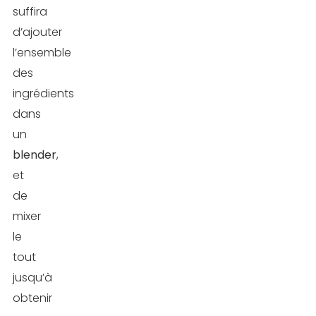
et
suffira
au
d’ajouter
café
l’ensemble
des
3.
ingrédients
Recette
dans
de
un
shaker
blender
,
au
et
beurre
de
de
mixer
cacahuète
le
tout
4.
jusqu’à
Recette
obtenir
de