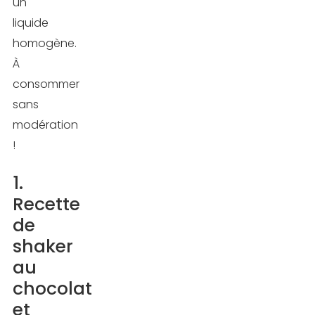
un
shaker
liquide
à
homogène.
la
À
framboise
consommer
Comment
sans
faire
modération
un
!
bon
1.
shaker
Recette
pour
de
la
prise
shaker
de
au
masse
chocolat
?
et