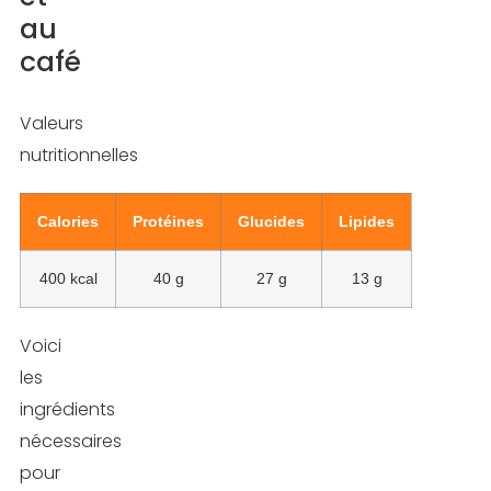
au
café
Valeurs
nutritionnelles
Calories
Protéines
Glucides
Lipides
400 kcal
40 g
27 g
13 g
Voici
les
ingrédients
nécessaires
pour