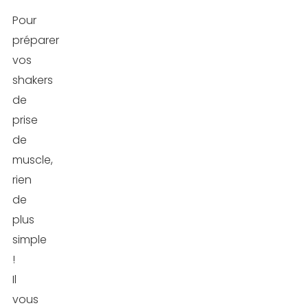
de
Pour
shaker
préparer
au
vos
chocolat
shakers
et
de
aux
prise
amandes
de
muscle,
2.
rien
Recette
de
de
plus
shaker
simple
à
!
la
Il
vanille
vous