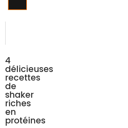
Sommaire
4
délicieuses
4
recettes
délicieuses
de
recettes
shaker
de
riches
shaker
en
riches
protéines
en
protéines
1.
Recette