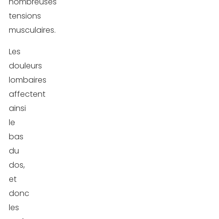
nombreuses
tensions
Conseils
musculaires.
pour
prévenir
Les
la
douleurs
douleur
lombaires
lombaire
affectent
ainsi
Conclusion
le
bas
FAQ
du
dos,
et
donc
les