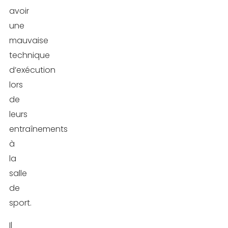
avoir
une
mauvaise
technique
d’exécution
lors
de
leurs
entraînements
à
la
salle
de
sport.
Il