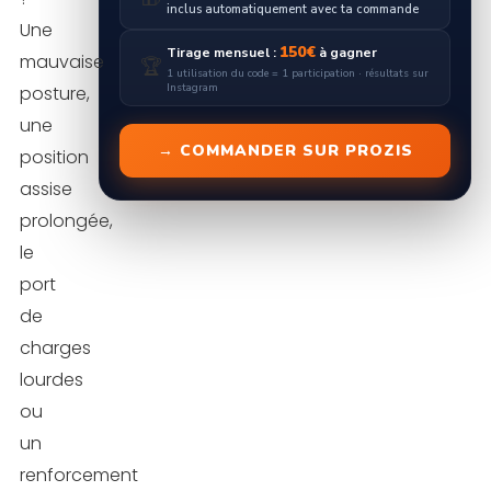
inclus automatiquement avec ta commande
Une
150€
Tirage mensuel :
à gagner
mauvaise
🏆
1 utilisation du code = 1 participation · résultats sur
Instagram
posture,
une
→ COMMANDER SUR PROZIS
position
assise
prolongée,
le
port
de
charges
lourdes
ou
un
renforcement