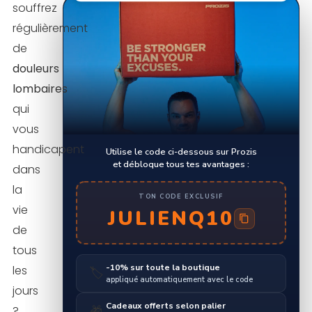
souffrez
régulièrement
de
douleurs
lombaires
qui
vous
handicapent
Utilise le code ci-dessous sur Prozis
et débloque tous tes avantages :
dans
la
TON CODE EXCLUSIF
vie
JULIENQ10
de
tous
-10% sur toute la boutique
les
🏷️
appliqué automatiquement avec le code
jours
Cadeaux offerts selon palier
?
🎁