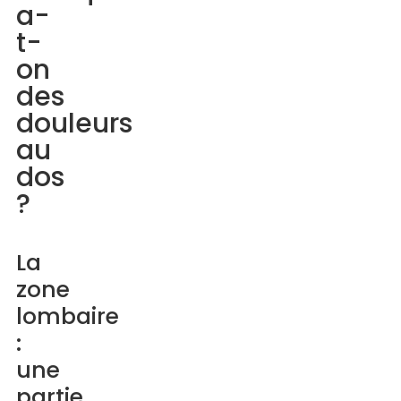
a-
on
t-
des
on
douleurs
des
au
douleurs
dos
au
?
dos
?
La
zone
lombaire
La
:
zone
une
lombaire
partie
:
du
une
corps
partie