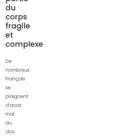
fragile
du
et
corps
complexe
fragile
et
Les
complexe
causes
des
douleurs
De
dorsales
nombreux
Français
Les
se
bienfaits
plaignent
des
d’avoir
étirements
mal
lombaires
au
dos.
5