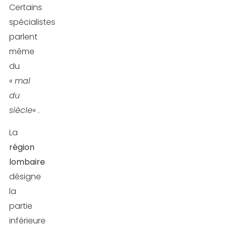
Certains
exercices
spécialistes
d’étirements
parlent
lombaires
même
du
1.
«
mal
La
du
position
siècle
« .
du
fœtus
La
région
2.
lombaire
La
désigne
posture
la
de
partie
l’enfant
inférieure