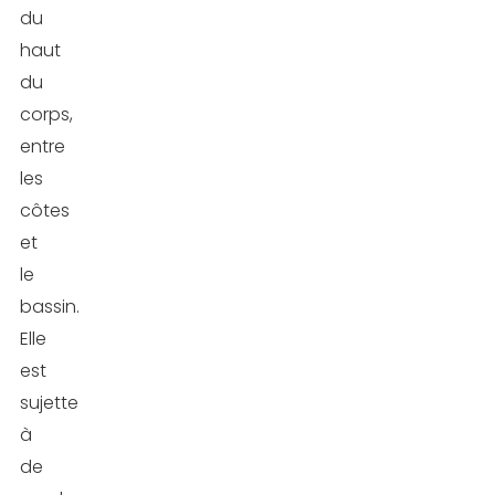
du
3.
haut
La
du
posture
corps,
du
entre
cobra
les
4.
côtes
Le
et
pont
le
bassin.
5.
Elle
Le
est
dos
sujette
creux,
à
dos
de
rond