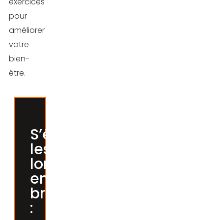
exercices
pour
améliorer
votre
bien-
être.
S’étirer
les
lombaires,
en
bref
: