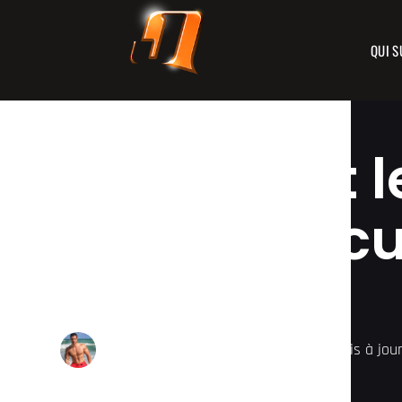
QUI S
Quels sont l
de la muscul
santé ?
JULIEN QUAGLIERINI
04/04/2019
Mis à jou