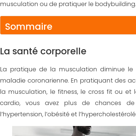
musculation ou de pratiquer le bodybuilding
Sommaire
La santé corporelle
La santé corporelle
La santé mentale
La pratique de la musculation diminue le
Des bienfaits sur l’esprit
maladie coronarienne. En pratiquant des act
la musculation, le fitness, le cross fit ou et
Avoir une parfaite nutrition
cardio, vous avez plus de chances de 
La confiance en soi
l’hypertension, l’obésité et l’hypercholestérol