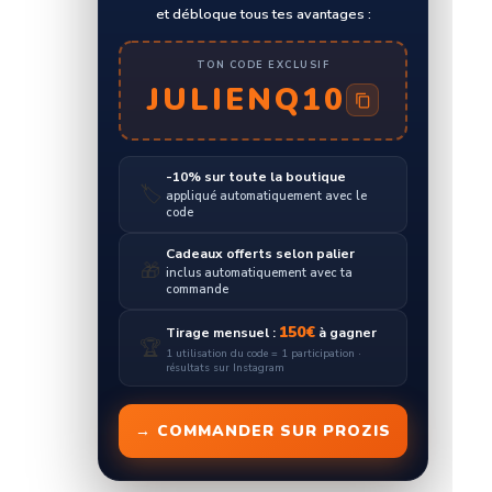
et débloque tous tes avantages :
TON CODE EXCLUSIF
JULIENQ10
-10% sur toute la boutique
🏷️
appliqué automatiquement avec le
code
Cadeaux offerts selon palier
🎁
inclus automatiquement avec ta
commande
150€
Tirage mensuel :
à gagner
🏆
1 utilisation du code = 1 participation ·
résultats sur Instagram
→ COMMANDER SUR PROZIS