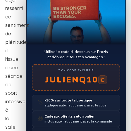
ressenti
ce
sentiment
de
plénitude
à
Utilise le code ci-dessous sur Prozis
et débloque tous tes avantages :
l’issue
d’une
TON CODE EXCLUSIF
séance
JULIENQ10
de
sport
-10% sur toute la boutique
intensive
🏷️
appliqué automatiquement avec le code
à
Cadeaux offerts selon palier
la
🎁
inclus automatiquement avec ta commande
salle