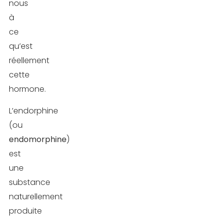
nous
des
à
douleurs
ce
Un
qu’est
regain
réellement
d’énergie
cette
hormone.
Comment
L’endorphine
produire
(ou
de
endomorphine
)
l’endorphine
est
?
une
Conclusion
substance
naturellement
FAQ
produite