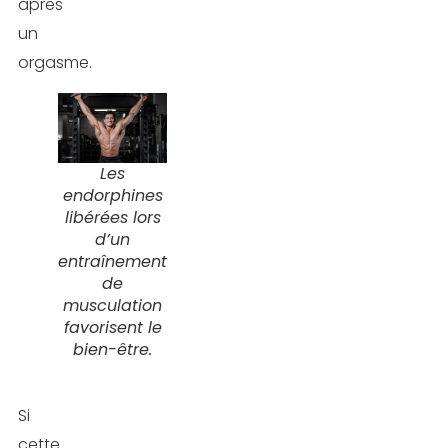
après
un
orgasme.
Les
endorphines
libérées lors
d’un
entraînement
de
musculation
favorisent le
bien-être.
Si
cette