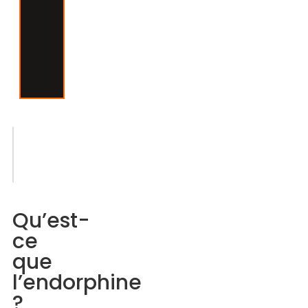
natation,
vélo,
crossfit,
etc.
Sommaire
Qu’est-
ce
Qu’est-
que
ce
l’endorphine
que
?
l’endorphine
?
Les