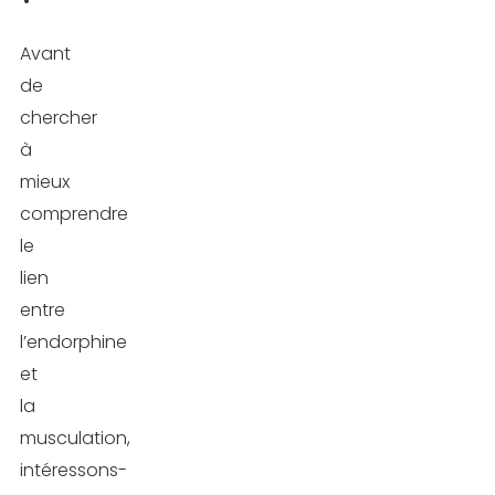
effets
de
Avant
l’endorphine
de
sur
chercher
le
à
corps
mieux
comprendre
L’euphorie
le
lien
La
entre
diminution
l’endorphine
du
et
stress
la
musculation,
La
intéressons-
réduction