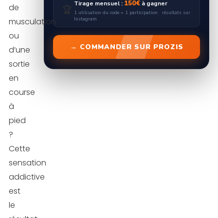
150€
Tirage mensuel :
à gagner
de
🏆
1 utilisation du code = 1 participation · résultats sur
Instagram
musculation
ou
→ COMMANDER SUR PROZIS
d’une
sortie
en
course
à
pied
?
Cette
sensation
addictive
est
le