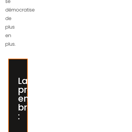
se
démocratise
de
plus
en
plus.
La
pressothérapie,
en
bref
: