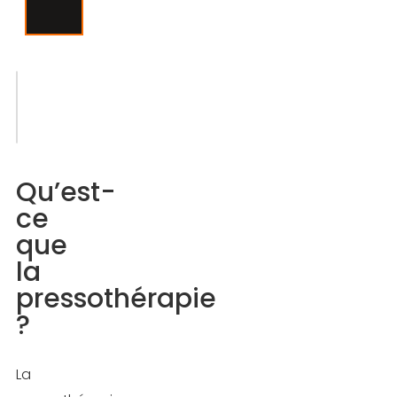
Sommaire
Qu’est-
ce
Qu’est-
que
ce
la
que
pressothérapie
la
?
pressothérapie
?
Les
bienfaits
de
La