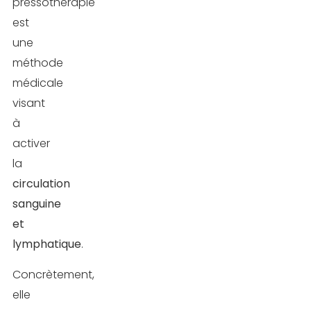
la
pressothérapie
pressothérapie
est
une
Conclusion
méthode
médicale
FAQ
visant
à
activer
la
circulation
sanguine
et
lymphatique
.
Concrètement,
elle