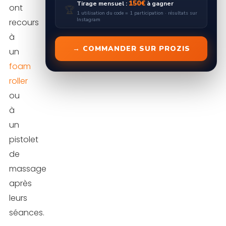
150€
Tirage mensuel :
à gagner
ont
🏆
1 utilisation du code = 1 participation · résultats sur
Instagram
recours
à
→ COMMANDER SUR PROZIS
un
foam
roller
ou
à
un
pistolet
de
massage
après
leurs
séances.