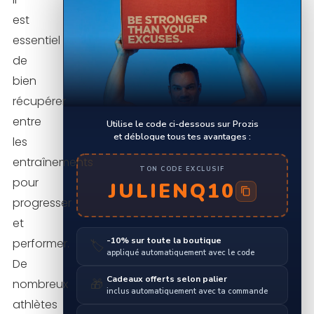
est
essentiel
de
bien
récupérer
entre
Utilise le code ci-dessous sur Prozis
et débloque tous tes avantages :
les
entraînements
TON CODE EXCLUSIF
pour
JULIENQ10
progresser
et
-10% sur toute la boutique
performer.
🏷️
appliqué automatiquement avec le code
De
Cadeaux offerts selon palier
nombreux
🎁
inclus automatiquement avec ta commande
athlètes