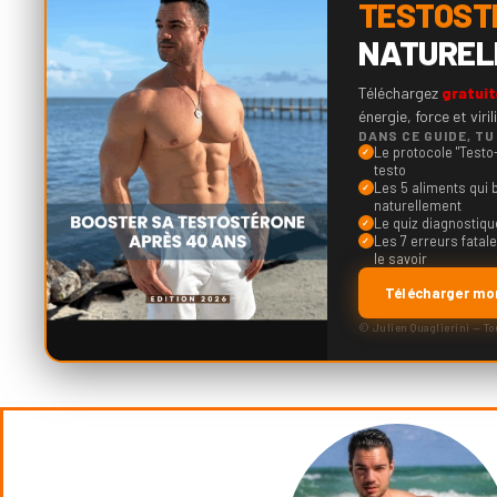
TESTOST
NATUREL
Téléchargez
gratui
énergie, force et viri
DANS CE GUIDE, TU
Le protocole "Testo
✓
testo
Les 5 aliments qui 
✓
naturellement
Le quiz diagnostiqu
✓
Les 7 erreurs fata
✓
le savoir
Télécharger mon
© Julien Quaglierini — To