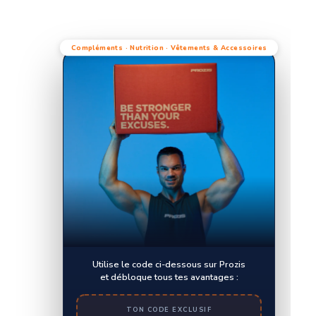
Compléments · Nutrition · Vêtements & Accessoires
Utilise le code ci-dessous sur Prozis
et débloque tous tes avantages :
TON CODE EXCLUSIF