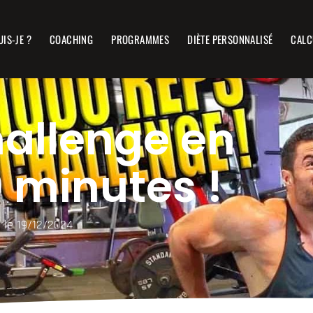
UIS-JE ?
COACHING
PROGRAMMES
DIÈTE PERSONNALISÉ
CALC
hallenge en
 minutes !
r le 19/12/2024