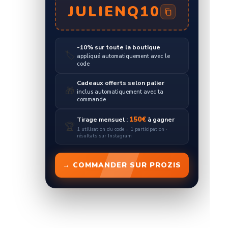
JULIENQ10
-10% sur toute la boutique
🏷️
appliqué automatiquement avec le
code
Cadeaux offerts selon palier
🎁
inclus automatiquement avec ta
commande
150€
Tirage mensuel :
à gagner
🏆
1 utilisation du code = 1 participation ·
résultats sur Instagram
→ COMMANDER SUR PROZIS