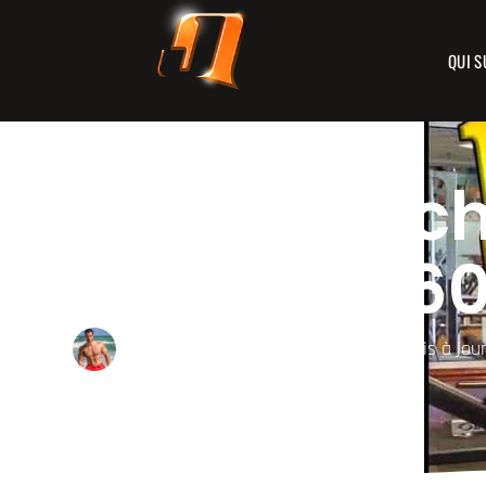
QUI S
1000 reps c
moins de 60
JULIEN QUAGLIERINI
05/28/2019
Mis à jou