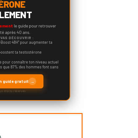
ÉRONE
LEMENT
tement
le guide pour retrouver
lité après 40 ans.
 VAS DÉCOUVRIR :
-Boost 48H" pour augmenter ta
boostent ta testostérone
e pour connaître ton niveau actuel
les que 87% des hommes font sans
→
 guide gratuit
us droits réservés