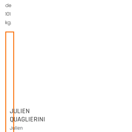
de
101
kg.
JULIEN
QUAGLIERINI
Julien