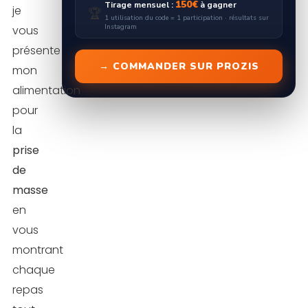
150€
Tirage mensuel :
à gagner
je
🏆
1 utilisation du code = 1 participation · résultats sur
Instagram
vous
présente
→ COMMANDER SUR PROZIS
mon
alimentation
pour
la
prise
de
masse
en
vous
montrant
chaque
repas