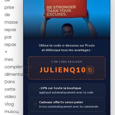
prise
de
masse
repas
par
repas
Utilise le code ci-dessous sur Prozis
et débloque tous tes avantages :
+
mes
TON CODE EXCLUSIF
compléments
JULIENQ10
alimentaires.
Dans
-10% sur toute la boutique
cette
🏷️
appliqué automatiquement avec le code
video
Cadeaux offerts selon palier
Vlog
🎁
inclus automatiquement avec ta commande
muscu,