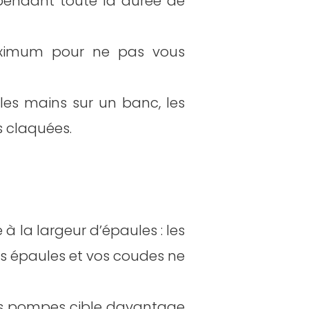
 pendant toute la durée de
aximum pour ne pas vous
les mains sur un banc, les
 claquées.
à la largeur d’épaules : les
os épaules et vos coudes ne
es pompes cible davantage