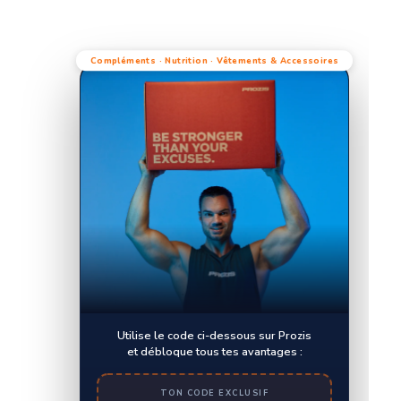
Compléments · Nutrition · Vêtements & Accessoires
Utilise le code ci-dessous sur Prozis
et débloque tous tes avantages :
TON CODE EXCLUSIF