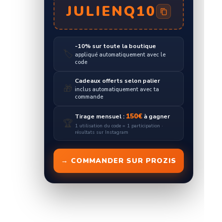
JULIENQ10
-10% sur toute la boutique
🏷️
appliqué automatiquement avec le
code
Cadeaux offerts selon palier
🎁
inclus automatiquement avec ta
commande
150€
Tirage mensuel :
à gagner
🏆
1 utilisation du code = 1 participation ·
résultats sur Instagram
→ COMMANDER SUR PROZIS