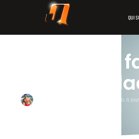
QUI S
Comment fai
pompes cla
JULIEN QUAGLIERINI
02/28/2019
Mis à jou