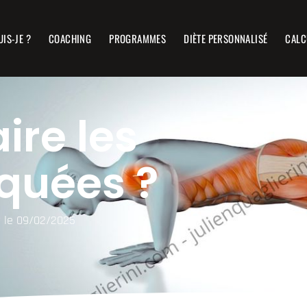
UIS-JE ?
COACHING
PROGRAMMES
DIÈTE PERSONNALISÉ
CALC
re les
quées ?
r le 09/02/2025