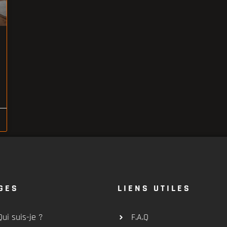
GES
LIENS UTILES
Qui suis-je ?
F.A.Q