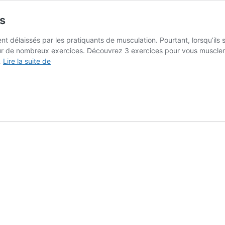
es
 délaissés par les pratiquants de musculation. Pourtant, lorsqu’ils s
sur de nombreux exercices. Découvrez 3 exercices pour vous muscler
3
…
Lire la suite de
exercices
pour
se
muscler
les
trapèzes